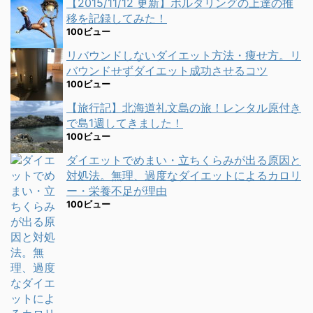
【2015/11/12 更新】ボルダリングの上達の推
移を記録してみた！
100ビュー
リバウンドしないダイエット方法・痩せ方。リ
バウンドせずダイエット成功させるコツ
100ビュー
【旅行記】北海道礼文島の旅！レンタル原付き
で島1週してきました！
100ビュー
ダイエットでめまい・立ちくらみが出る原因と
対処法。無理、過度なダイエットによるカロリ
ー・栄養不足が理由
100ビュー