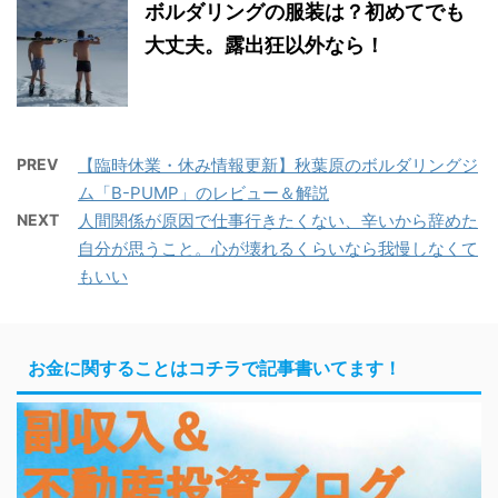
ボルダリングの服装は？初めてでも
大丈夫。露出狂以外なら！
PREV
【臨時休業・休み情報更新】秋葉原のボルダリングジ
ム「B-PUMP」のレビュー＆解説
NEXT
人間関係が原因で仕事行きたくない、辛いから辞めた
自分が思うこと。心が壊れるくらいなら我慢しなくて
もいい
お金に関することはコチラで記事書いてます！