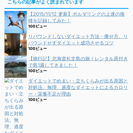
こちらの記事がよく読まれています
【2015/11/12 更新】ボルダリングの上達の推
移を記録してみた！
100ビュー
リバウンドしないダイエット方法・痩せ方。リ
バウンドせずダイエット成功させるコツ
100ビュー
【旅行記】北海道礼文島の旅！レンタル原付き
で島1週してきました！
100ビュー
ダイエットでめまい・立ちくらみが出る原因と
対処法。無理、過度なダイエットによるカロリ
ー・栄養不足が理由
100ビュー