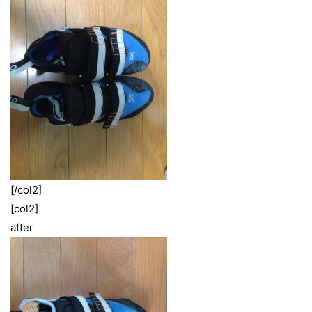
[/col2]
[col2]
after