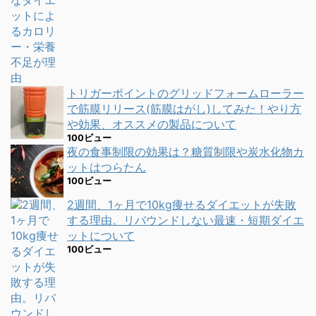
トリガーポイントのグリッドフォームローラー
で筋膜リリース(筋膜はがし)してみた！やり方
や効果、オススメの製品について
100ビュー
夜の食事制限の効果は？糖質制限や炭水化物カ
ットはつらたん
100ビュー
2週間、1ヶ月で10kg痩せるダイエットが失敗
する理由。リバウンドしない最速・短期ダイエ
ットについて
100ビュー