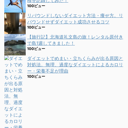
移を記録してみた！
100ビュー
リバウンドしないダイエット方法・痩せ方。リ
バウンドせずダイエット成功させるコツ
100ビュー
【旅行記】北海道礼文島の旅！レンタル原付き
で島1週してきました！
100ビュー
ダイエットでめまい・立ちくらみが出る原因と
対処法。無理、過度なダイエットによるカロリ
ー・栄養不足が理由
100ビュー