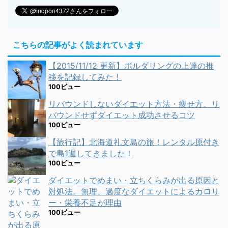
こちらの記事がよく読まれています
【2015/11/12 更新】ボルダリングの上達の推
移を記録してみた！
100ビュー
リバウンドしないダイエット方法・痩せ方。リ
バウンドせずダイエット成功させるコツ
100ビュー
【旅行記】北海道礼文島の旅！レンタル原付き
で島1週してきました！
100ビュー
ダイエットでめまい・立ちくらみが出る原因と
対処法。無理、過度なダイエットによるカロリ
ー・栄養不足が理由
100ビュー