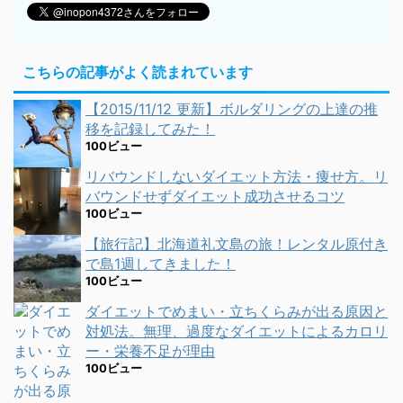
こちらの記事がよく読まれています
【2015/11/12 更新】ボルダリングの上達の推
移を記録してみた！
100ビュー
リバウンドしないダイエット方法・痩せ方。リ
バウンドせずダイエット成功させるコツ
100ビュー
【旅行記】北海道礼文島の旅！レンタル原付き
で島1週してきました！
100ビュー
ダイエットでめまい・立ちくらみが出る原因と
対処法。無理、過度なダイエットによるカロリ
ー・栄養不足が理由
100ビュー