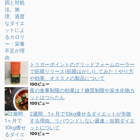
トリガーポイントのグリッドフォームローラー
で筋膜リリース(筋膜はがし)してみた！やり方
や効果、オススメの製品について
100ビュー
夜の食事制限の効果は？糖質制限や炭水化物カ
ットはつらたん
100ビュー
2週間、1ヶ月で10kg痩せるダイエットが失敗
する理由。リバウンドしない最速・短期ダイエ
ットについて
100ビュー