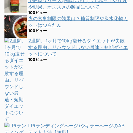
で筋膜リリース(筋膜はがし)してみた！やり方
や効果、オススメの製品について
100ビュー
夜の食事制限の効果は？糖質制限や炭水化物カ
ットはつらたん
100ビュー
2週間、1ヶ月で10kg痩せるダイエットが失敗
する理由。リバウンドしない最速・短期ダイエ
ットについて
100ビュー
LP(ランディングページ)やキラーページのAB
テスト方法【無料】