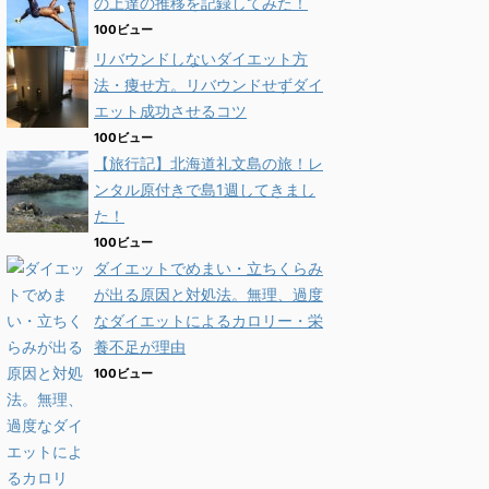
の上達の推移を記録してみた！
100ビュー
リバウンドしないダイエット方
法・痩せ方。リバウンドせずダイ
エット成功させるコツ
100ビュー
【旅行記】北海道礼文島の旅！レ
ンタル原付きで島1週してきまし
た！
100ビュー
ダイエットでめまい・立ちくらみ
が出る原因と対処法。無理、過度
なダイエットによるカロリー・栄
養不足が理由
100ビュー