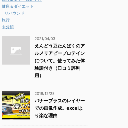
健康＆ダイエット
リバウンド
旅行
未分類
2021/04/03
えんどう豆たんぱくのア
ルメリアピープロテイン
について。使ってみた体
験談付き（口コミ評判
用）
2018/12/28
バナープラスのレイヤー
での画像作成。excelよ
り楽な理由