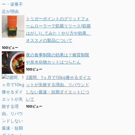
トリガーポイントのグリッドフォ
ームローラーで筋膜リリース(筋膜
はがし)してみた！やり方や効果、
オススメの製品について
100ビュー
夜の食事制限の効果は？糖質制限
や炭水化物カットはつらたん
100ビュー
2週間、1ヶ月で10kg痩せるダイエ
ットが失敗する理由。リバウンド
しない最速・短期ダイエットにつ
いて
100ビュー