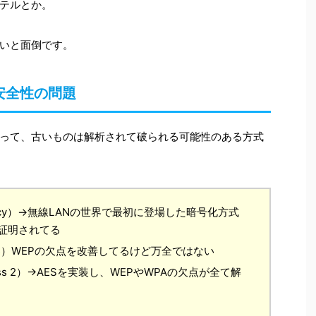
テルとか。
いと面倒です。
安全性の問題
あって、古いものは解析されて破られる可能性のある方式
t Privacy）→無線LANの世界で最初に登場した暗号化方式
証明されてる
 Access）WEPの欠点を改善してるけど万全ではない
 Access 2）→AESを実装し、WEPやWPAの欠点が全て解