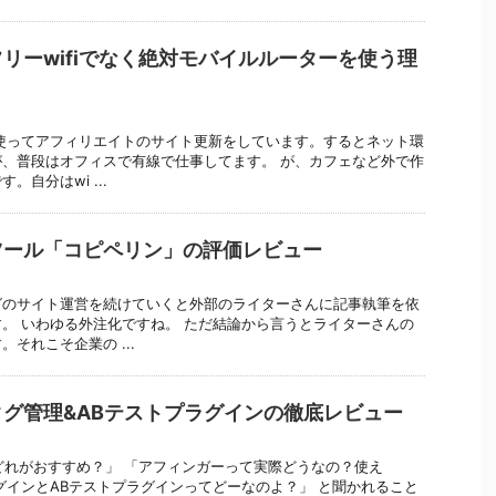
リーwifiでなく絶対モバイルルーターを使う理
使ってアフィリエイトのサイト更新をしています。するとネット環
、普段はオフィスで有線で仕事してます。 が、カフェなど外で作
自分はwi ...
ツール「コピペリン」の評価レビュー
グのサイト運営を続けていくと外部のライターさんに記事執筆を依
。 いわゆる外注化ですね。 ただ結論から言うとライターさんの
それこそ企業の ...
グ管理&ABテストプラグインの徹底レビュー
ーマどれがおすすめ？」 「アフィンガーって実際どうなの？使え
グインとABテストプラグインってどーなのよ？」 と聞かれること