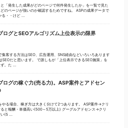
ると「発生した成果がどのページで何件発生したか」を一覧で見た
どのページが強いのか確認するためですね。 ASPの成果データで
る・・けど ...
ブログとSEOアルゴリズム上位表示の限界
で集客する方法はSEO、広告運用、SNS経由などいろいろあります
はSEOだと思います。 で誰しもが「上位表示できるSEO施策」を
。た ...
ブログの稼ぐ力(売る力)。ASP案件とアドセン
の
をやる場合、稼ぎ方は大きく分けて2つあります。 ASP案件→クリ
ると報酬・単価高い(500～5万以上) グーグルアドセンス→クリ
5 ...