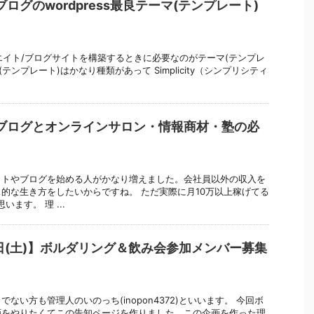
ログのwordpress最良テーマ(テンプレート)
ィリエイト/ブログサイトを構築するときに必要なのがテーマ(テンプレ
テンプレート)はかなり種類があって Simplicity（シンプリシティ
ブログとオンラインサロン・情報商材・塾の必
イトやブログを始める人がかなり増えました。会社員以外の収入を
的な生き方をしたいからですね。 ただ実際に月10万以上稼げてる
ます。 理 ...
月8日(土)】ボルダリング＆飲み会参加メンバー募集
ない方も管理人のいのっち(inopon4372)といいます。 今回ボ
画をやりたくてこの告知ページを作りました。この企画を作った理