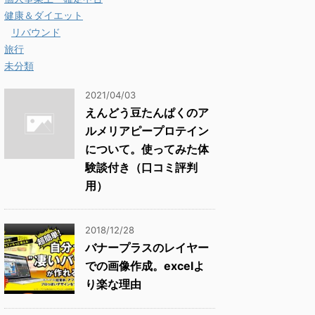
健康＆ダイエット
リバウンド
旅行
未分類
2021/04/03
えんどう豆たんぱくのア
ルメリアピープロテイン
について。使ってみた体
験談付き（口コミ評判
用）
2018/12/28
バナープラスのレイヤー
での画像作成。excelよ
り楽な理由