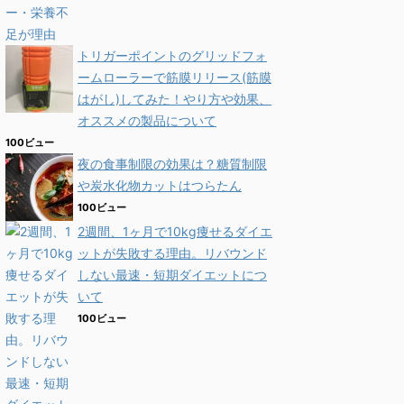
トリガーポイントのグリッドフォ
ームローラーで筋膜リリース(筋膜
はがし)してみた！やり方や効果、
オススメの製品について
100ビュー
夜の食事制限の効果は？糖質制限
や炭水化物カットはつらたん
100ビュー
2週間、1ヶ月で10kg痩せるダイエ
ットが失敗する理由。リバウンド
しない最速・短期ダイエットにつ
いて
100ビュー