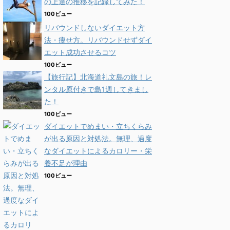
の上達の推移を記録してみた！
100ビュー
リバウンドしないダイエット方
法・痩せ方。リバウンドせずダイ
エット成功させるコツ
100ビュー
【旅行記】北海道礼文島の旅！レ
ンタル原付きで島1週してきまし
た！
100ビュー
ダイエットでめまい・立ちくらみ
が出る原因と対処法。無理、過度
なダイエットによるカロリー・栄
養不足が理由
100ビュー