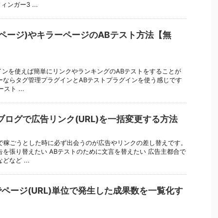
ンガー3 ...
グページ)やキラーページのABテスト方法【無
ラグインを使えば簡単にリンクやランキングのABテストをすることが
ーならタグ管理プラグインとABテストプラグインを使う感じです
ト ...
ブログで広告リンク(URL)を一括変更する方法
で稼ごうとした時に必ず出会うのが広告やリンクの差し替えです。
告を張り替えたい ABテストのために文言を替えたい 広告主都合で
など ...
ページ(URL)単位で発生した成果数を一覧化す