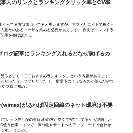
記事内のリンクとランキングクリック率とCV率
上やってる方は気づいてると思いますが、アフィリエイトで稼ぐ=
入意欲のあるユーザを集める必要があります。 例えばトレンド系
事を書けばア ...
ブログ記事にランキング入れるとなぜ稼げるの
を見るとよく「〇〇おすすめランキング」という内容があります。
汁だったり、サプリだったり。 所謂下のようなものが並んだやつ
やブログ初め ...
(wimax)があれば固定回線のネット環境は不要
(フレッツ光とかの有線系)の方が早くて安定してるから契約した
PC使う仕事メインで、調べ物やサイトへのアップロードで合わせ
す。 でこの ...