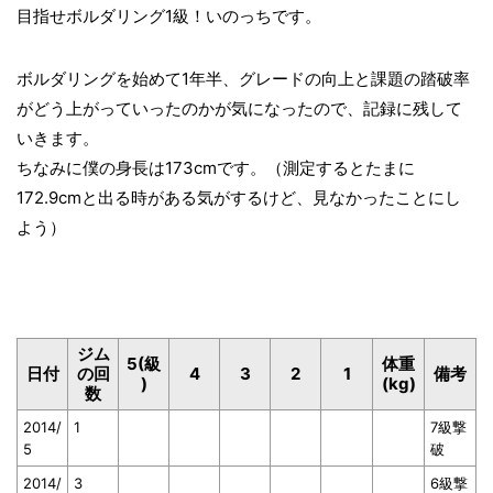
目指せボルダリング1級！いのっちです。
ボルダリングを始めて1年半、グレードの向上と課題の踏破率
がどう上がっていったのかが気になったので、記録に残して
いきます。
ちなみに僕の身長は173cmです。（測定するとたまに
172.9cmと出る時がある気がするけど、見なかったことにし
よう）
ジム
5(級
体重
日付
の回
4
3
2
1
備考
)
(kg)
数
2014/
1
7級撃
5
破
2014/
3
6級撃