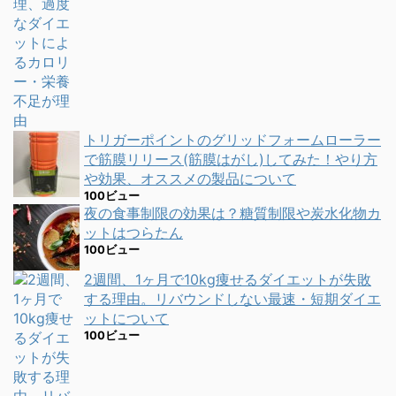
トリガーポイントのグリッドフォームローラー
で筋膜リリース(筋膜はがし)してみた！やり方
や効果、オススメの製品について
100ビュー
夜の食事制限の効果は？糖質制限や炭水化物カ
ットはつらたん
100ビュー
2週間、1ヶ月で10kg痩せるダイエットが失敗
する理由。リバウンドしない最速・短期ダイエ
ットについて
100ビュー