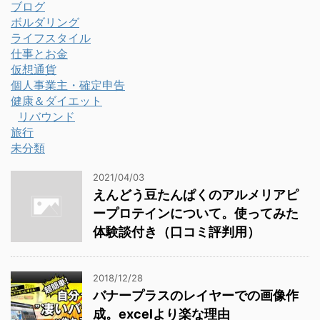
ブログ
ボルダリング
ライフスタイル
仕事とお金
仮想通貨
個人事業主・確定申告
健康＆ダイエット
リバウンド
旅行
未分類
2021/04/03
えんどう豆たんぱくのアルメリアピ
ープロテインについて。使ってみた
体験談付き（口コミ評判用）
2018/12/28
バナープラスのレイヤーでの画像作
成。excelより楽な理由