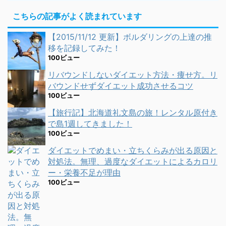
こちらの記事がよく読まれています
【2015/11/12 更新】ボルダリングの上達の推
移を記録してみた！
100ビュー
リバウンドしないダイエット方法・痩せ方。リ
バウンドせずダイエット成功させるコツ
100ビュー
【旅行記】北海道礼文島の旅！レンタル原付き
で島1週してきました！
100ビュー
ダイエットでめまい・立ちくらみが出る原因と
対処法。無理、過度なダイエットによるカロリ
ー・栄養不足が理由
100ビュー