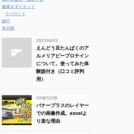
健康＆ダイエット
リバウンド
旅行
未分類
2021/04/03
えんどう豆たんぱくのア
ルメリアピープロテイン
について。使ってみた体
験談付き（口コミ評判
用）
2018/12/28
バナープラスのレイヤー
での画像作成。excelよ
り楽な理由