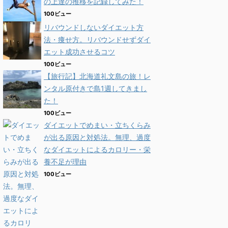
の上達の推移を記録してみた！
100ビュー
リバウンドしないダイエット方
法・痩せ方。リバウンドせずダイ
エット成功させるコツ
100ビュー
【旅行記】北海道礼文島の旅！レ
ンタル原付きで島1週してきまし
た！
100ビュー
ダイエットでめまい・立ちくらみ
が出る原因と対処法。無理、過度
なダイエットによるカロリー・栄
養不足が理由
100ビュー