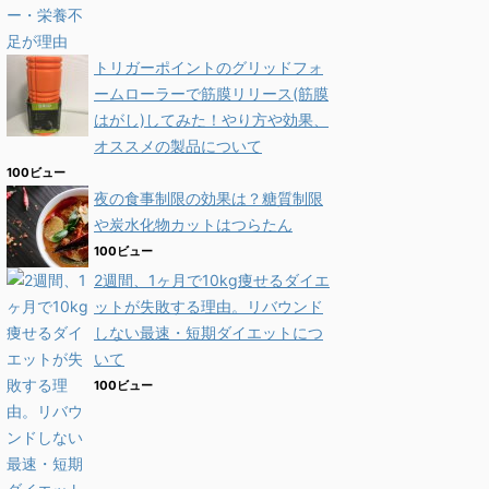
トリガーポイントのグリッドフォ
ームローラーで筋膜リリース(筋膜
はがし)してみた！やり方や効果、
オススメの製品について
100ビュー
夜の食事制限の効果は？糖質制限
や炭水化物カットはつらたん
100ビュー
2週間、1ヶ月で10kg痩せるダイエ
ットが失敗する理由。リバウンド
しない最速・短期ダイエットにつ
いて
100ビュー