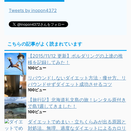
Tweets by inopon4372
こちらの記事がよく読まれています
【2015/11/12 更新】ボルダリングの上達の推
移を記録してみた！
100ビュー
リバウンドしないダイエット方法・痩せ方。リ
バウンドせずダイエット成功させるコツ
100ビュー
【旅行記】北海道礼文島の旅！レンタル原付き
で島1週してきました！
100ビュー
ダイエットでめまい・立ちくらみが出る原因と
対処法。無理、過度なダイエットによるカロリ