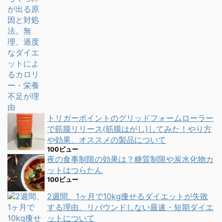
トリガーポイントのグリッドフォームローラー
で筋膜リリース(筋膜はがし)してみた！やり方
や効果、オススメの製品について
100ビュー
夜の食事制限の効果は？糖質制限や炭水化物カ
ットはつらたん
100ビュー
2週間、1ヶ月で10kg痩せるダイエットが失敗
する理由。リバウンドしない最速・短期ダイエ
ットについて