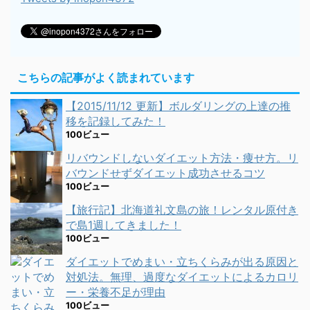
こちらの記事がよく読まれています
【2015/11/12 更新】ボルダリングの上達の推
移を記録してみた！
100ビュー
リバウンドしないダイエット方法・痩せ方。リ
バウンドせずダイエット成功させるコツ
100ビュー
【旅行記】北海道礼文島の旅！レンタル原付き
で島1週してきました！
100ビュー
ダイエットでめまい・立ちくらみが出る原因と
対処法。無理、過度なダイエットによるカロリ
ー・栄養不足が理由
100ビュー