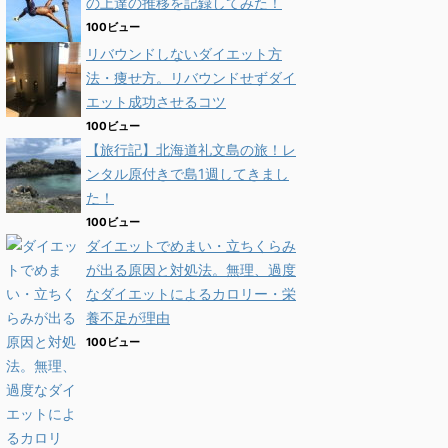
の上達の推移を記録してみた！
100ビュー
リバウンドしないダイエット方
法・痩せ方。リバウンドせずダイ
エット成功させるコツ
100ビュー
【旅行記】北海道礼文島の旅！レ
ンタル原付きで島1週してきまし
た！
100ビュー
ダイエットでめまい・立ちくらみ
が出る原因と対処法。無理、過度
なダイエットによるカロリー・栄
養不足が理由
100ビュー