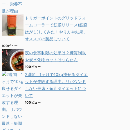
トリガーポイントのグリッドフォ
ームローラーで筋膜リリース(筋膜
はがし)してみた！やり方や効果、
オススメの製品について
100ビュー
夜の食事制限の効果は？糖質制限
や炭水化物カットはつらたん
100ビュー
2週間、1ヶ月で10kg痩せるダイエ
ットが失敗する理由。リバウンド
しない最速・短期ダイエットにつ
いて
100ビュー