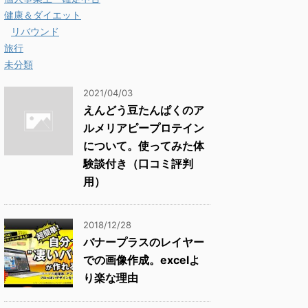
健康＆ダイエット
リバウンド
旅行
未分類
2021/04/03
えんどう豆たんぱくのア
ルメリアピープロテイン
について。使ってみた体
験談付き（口コミ評判
用）
2018/12/28
バナープラスのレイヤー
での画像作成。excelよ
り楽な理由