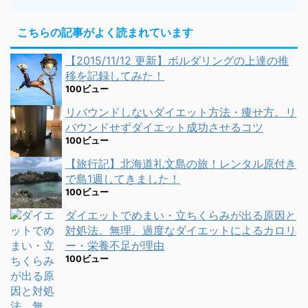
こちらの記事がよく読まれています
【2015/11/12 更新】ボルダリングの上達の推
移を記録してみた！
100ビュー
リバウンドしないダイエット方法・痩せ方。リ
バウンドせずダイエット成功させるコツ
100ビュー
【旅行記】北海道礼文島の旅！レンタル原付き
で島1週してきました！
100ビュー
ダイエットでめまい・立ちくらみが出る原因と
対処法。無理、過度なダイエットによるカロリ
ー・栄養不足が理由
100ビュー