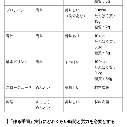
糖質：5g
プロテイン
簡単
美味しい
80kcal
（例外あり）
たんぱく質：
15g
糖質：2g
青汁
簡単
苦味あり
10kcal
たんぱく質：
0.3g
糖質：3g
酵素ドリンク
簡単
すっぱい
100kcal
たんぱく質：
0.2g
糖質：34g
スロージューサ
めんどい
美味しい
材料次第
ー
料理
すっごく
美味しい
材料次第
めんどい
【「作る手間」実行にどれくらい時間と労力を必要とする