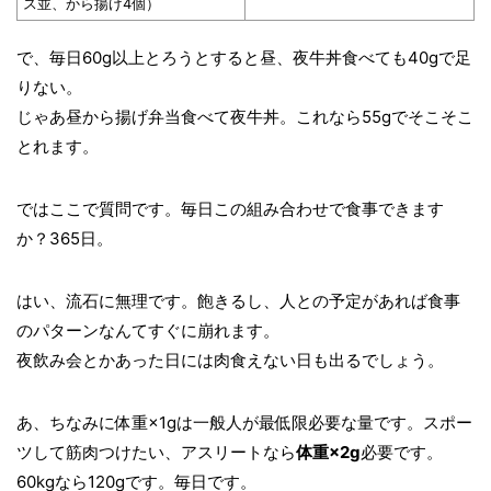
ス並、から揚げ4個）
で、毎日60g以上とろうとすると昼、夜牛丼食べても40gで足
りない。
じゃあ昼から揚げ弁当食べて夜牛丼。これなら55gでそこそこ
とれます。
ではここで質問です。毎日この組み合わせで食事できます
か？365日。
はい、流石に無理です。飽きるし、人との予定があれば食事
のパターンなんてすぐに崩れます。
夜飲み会とかあった日には肉食えない日も出るでしょう。
あ、ちなみに体重×1gは一般人が最低限必要な量です。スポー
ツして筋肉つけたい、アスリートなら
体重×2g
必要です。
60kgなら120gです。毎日です。