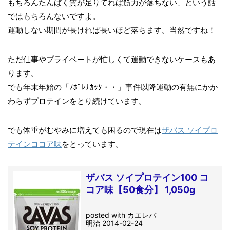
もちろんたんぱく質が足りてれば筋力が落ちない、という話
ではもちろんないですよ。
運動しない期間が長ければ長いほど落ちます。当然ですね！
ただ仕事やプライベートが忙しくて運動できないケースもあ
ります。
でも年末年始の「ﾉﾎﾞﾚﾅｶｯﾀ・・」事件以降運動の有無にかか
わらずプロテインをとり続けています。
でも体重がむやみに増えても困るので現在は
ザバス ソイプロ
テインココア味
をとっています。
ザバス ソイプロテイン100 コ
コア味【50食分】 1,050g
posted with
カエレバ
明治 2014-02-24