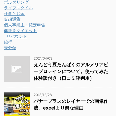
ボルダリング
ライフスタイル
仕事とお金
仮想通貨
個人事業主・確定申告
健康＆ダイエット
リバウンド
旅行
未分類
2021/04/03
えんどう豆たんぱくのアルメリアピ
ープロテインについて。使ってみた
体験談付き（口コミ評判用）
2018/12/28
バナープラスのレイヤーでの画像作
成。excelより楽な理由