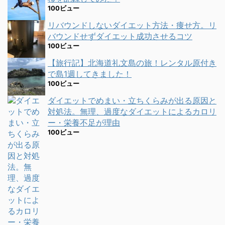
100ビュー
リバウンドしないダイエット方法・痩せ方。リ
バウンドせずダイエット成功させるコツ
100ビュー
【旅行記】北海道礼文島の旅！レンタル原付き
で島1週してきました！
100ビュー
ダイエットでめまい・立ちくらみが出る原因と
対処法。無理、過度なダイエットによるカロリ
ー・栄養不足が理由
100ビュー