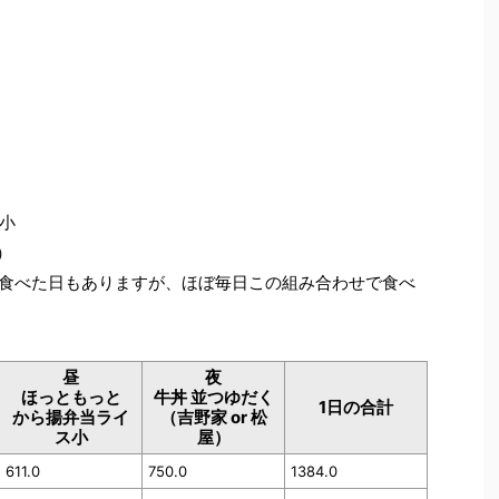
小
）
食べた日もありますが、ほぼ毎日この組み合わせで食べ
昼
夜
ほっともっと
牛丼 並つゆだく
1日の合計
から揚弁当ライ
（吉野家 or 松
ス小
屋）
611.0
750.0
1384.0