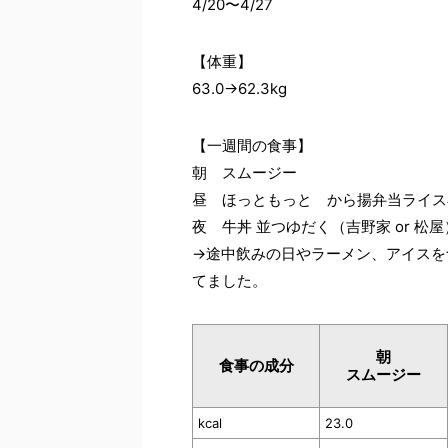
4/20〜4/27
【体重】
63.0→62.3kg
【一週間の食事】
朝 スムージー
昼 ほっともっと から揚弁当ライス
夜 牛丼 並つゆだく（吉野家 or 松屋
→途中飲みの日やラーメン、アイスを
てました。
朝
食事の成分
スムージー
kcal
23.0