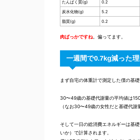
たんぱく質(g)
0.2
炭水化物(g)
5.2
脂質(g)
0.2
肉ばっかですね
。偏ってます。
一週間で0.7kg減っ
まず自宅の体重計で測定した僕の基礎代謝
30〜49歳の基礎代謝量の平均値は1
（なお30〜49歳の女性だと基礎代謝量
そして一日の総消費エネルギーは基礎
いか）で計算されます。