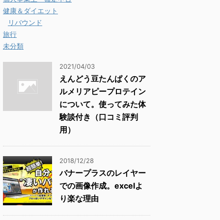
健康＆ダイエット
リバウンド
旅行
未分類
2021/04/03
えんどう豆たんぱくのア
ルメリアピープロテイン
について。使ってみた体
験談付き（口コミ評判
用）
2018/12/28
バナープラスのレイヤー
での画像作成。excelよ
り楽な理由