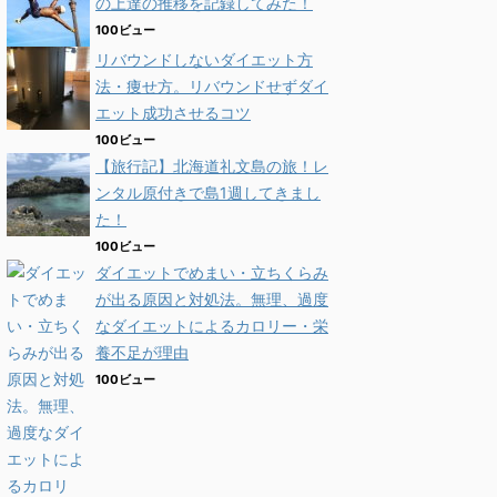
の上達の推移を記録してみた！
100ビュー
リバウンドしないダイエット方
法・痩せ方。リバウンドせずダイ
エット成功させるコツ
100ビュー
【旅行記】北海道礼文島の旅！レ
ンタル原付きで島1週してきまし
た！
100ビュー
ダイエットでめまい・立ちくらみ
が出る原因と対処法。無理、過度
なダイエットによるカロリー・栄
養不足が理由
100ビュー