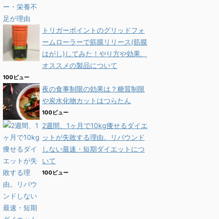
トリガーポイントのグリッドフォ
ームローラーで筋膜リリース(筋膜
はがし)してみた！やり方や効果、
オススメの製品について
100ビュー
夜の食事制限の効果は？糖質制限
や炭水化物カットはつらたん
100ビュー
2週間、1ヶ月で10kg痩せるダイエ
ットが失敗する理由。リバウンド
しない最速・短期ダイエットにつ
いて
100ビュー