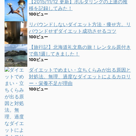
【2015/11/12 更新】ボルダリングの上達の推
移を記録してみた！
100ビュー
リバウンドしないダイエット方法・痩せ方。リ
バウンドせずダイエット成功させるコツ
100ビュー
【旅行記】北海道礼文島の旅！レンタル原付き
で島1週してきました！
100ビュー
ダイエットでめまい・立ちくらみが出る原因と
対処法。無理、過度なダイエットによるカロリ
ー・栄養不足が理由
100ビュー