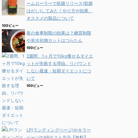
ームローラーで筋膜リリース(筋膜
はがし)してみた！やり方や効果、
オススメの製品について
100ビュー
夜の食事制限の効果は？糖質制限
や炭水化物カットはつらたん
100ビュー
2週間、1ヶ月で10kg痩せるダイエ
ットが失敗する理由。リバウンド
しない最速・短期ダイエットにつ
いて
100ビュー
LP(ランディングページ)やキラー
ページのABテスト方法【無料】