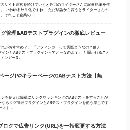
グのサイト運営を続けていくと外部のライターさんに記事執筆を依
。 いわゆる外注化ですね。 ただ結論から言うとライターさんの
それこそ企業の ...
グ管理&ABテストプラグインの徹底レビュー
ーマどれがおすすめ？」 「アフィンガーって実際どうなの？使え
グインとABテストプラグインってどーなのよ？」 と聞かれること
ンガー3 ...
グページ)やキラーページのABテスト方法【無
ラグインを使えば簡単にリンクやランキングのABテストをすることが
ーならタグ管理プラグインとABテストプラグインを使う感じです
ト ...
ブログで広告リンク(URL)を一括変更する方法