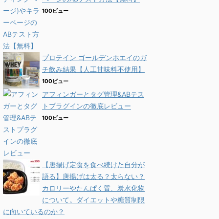
100ビュー
プロテイン ゴールデンホエイのガ
チ飲み結果【人工甘味料不使用】
100ビュー
アフィンガーとタグ管理&ABテス
トプラグインの徹底レビュー
100ビュー
【唐揚げ定食を食べ続けた自分が
語る】唐揚げは太る？太らない？
カロリーやたんぱく質、炭水化物
について。ダイエットや糖質制限
に向いているのか？