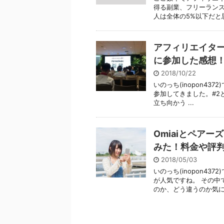
得る副業、フリーランス
人は全体の5%以下だと思い
アフィリエイターが
に参加した感想
2018/10/22
いのっち(inopon437
参加してきました。#2
立ち向かう ...
Omiaiとペアー
みた！料金や評
2018/05/03
いのっち(inopon4
が人気ですね。 その中
のか、どう違うのか気に .