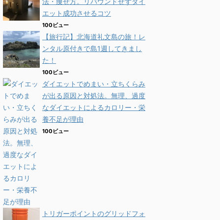
法・痩せ方。リバウンドせずダイ
エット成功させるコツ
100ビュー
【旅行記】北海道礼文島の旅！レ
ンタル原付きで島1週してきまし
た！
100ビュー
ダイエットでめまい・立ちくらみ
が出る原因と対処法。無理、過度
なダイエットによるカロリー・栄
養不足が理由
100ビュー
トリガーポイントのグリッドフォ