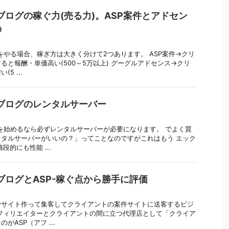
ブログの稼ぐ力(売る力)。ASP案件とアドセン
の
をやる場合、稼ぎ方は大きく分けて2つあります。 ASP案件→クリ
ると報酬・単価高い(500～5万以上) グーグルアドセンス→クリ
5 ...
ブログのレンタルサーバー
を始めるなら必ずレンタルサーバーが必要になります。 でよく質
タルサーバーがいいの？」ってことなのですがこれはもう エック
段的にも性能 ...
ブログとASP-稼ぐ点から勝手に評価
でサイト作って集客してクライアントの案件サイトに送客するビジ
フィリエイターとクライアントの間に立つ代理店として「クライア
ASP（アフ ...