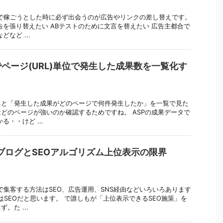
で稼ごうとした時に必ず出会うのが広告やリンクの差し替えです。
告を張り替えたい ABテストのために文言を替えたい 広告主都合で
など ...
ページ(URL)単位で発生した成果数を一覧化す
ると「発生した成果がどのページで何件発生したか」を一覧で見た
どのページが強いのか確認するためですね。 ASPの成果データで
る・・けど ...
ブログとSEOアルゴリズム上位表示の限界
で集客する方法はSEO、広告運用、SNS経由などいろいろあります
はSEOだと思います。 で誰しもが「上位表示できるSEO施策」を
。た ...