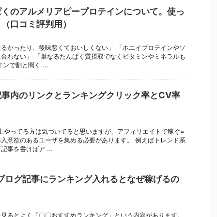
ぱくのアルメリアピープロテインについて。使っ
き（口コミ評判用）
るかったり、後味悪くておいしくない」 「ホエイプロテインやソ
合わない」 「単なるたんぱく質摂取でなくビタミンやミネラルも
ンで割と聞く ...
記事内のリンクとランキングクリック率とCV率
上やってる方は気づいてると思いますが、アフィリエイトで稼ぐ=
入意欲のあるユーザを集める必要があります。 例えばトレンド系
事を書けばア ...
ブログ記事にランキング入れるとなぜ稼げるの
を見るとよく「〇〇おすすめランキング」という内容があります。