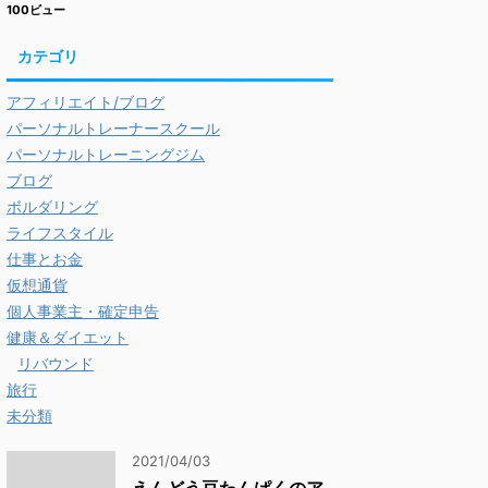
100ビュー
カテゴリ
アフィリエイト/ブログ
パーソナルトレーナースクール
パーソナルトレーニングジム
ブログ
ボルダリング
ライフスタイル
仕事とお金
仮想通貨
個人事業主・確定申告
健康＆ダイエット
リバウンド
旅行
未分類
2021/04/03
えんどう豆たんぱくのア