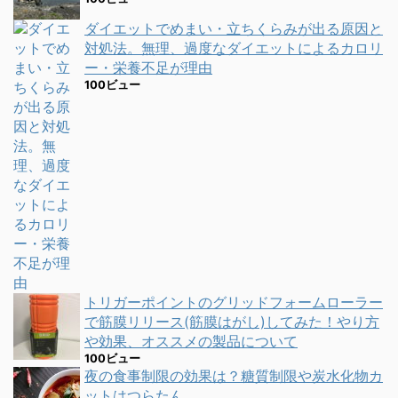
ダイエットでめまい・立ちくらみが出る原因と
対処法。無理、過度なダイエットによるカロリ
ー・栄養不足が理由
100ビュー
トリガーポイントのグリッドフォームローラー
で筋膜リリース(筋膜はがし)してみた！やり方
や効果、オススメの製品について
100ビュー
夜の食事制限の効果は？糖質制限や炭水化物カ
ットはつらたん