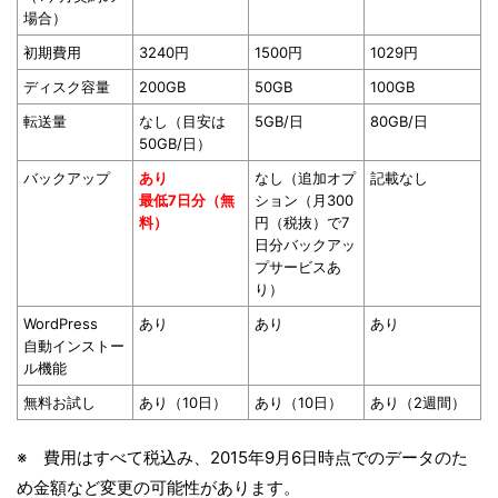
場合）
初期費用
3240円
1500円
1029円
ディスク容量
200GB
50GB
100GB
転送量
なし（目安は
5GB/日
80GB/日
50GB/日）
バックアップ
あり
なし（追加オプ
記載なし
最低7日分（無
ション（月300
料）
円（税抜）で7
日分バックアッ
プサービスあ
り）
WordPress
あり
あり
あり
自動インストー
ル機能
無料お試し
あり（10日）
あり（10日）
あり（2週間）
※ 費用はすべて税込み、2015年9月6日時点でのデータのた
め金額など変更の可能性があります。