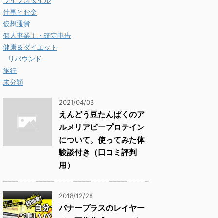
ライフスタイル
仕事とお金
仮想通貨
個人事業主・確定申告
健康＆ダイエット
リバウンド
旅行
未分類
2021/04/03
えんどう豆たんぱくのア
ルメリアピープロテイン
について。使ってみた体
験談付き（口コミ評判
用）
2018/12/28
バナープラスのレイヤー