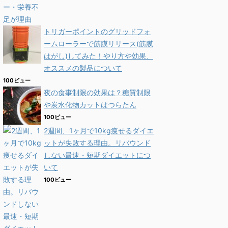
トリガーポイントのグリッドフォ
ームローラーで筋膜リリース(筋膜
はがし)してみた！やり方や効果、
オススメの製品について
100ビュー
夜の食事制限の効果は？糖質制限
や炭水化物カットはつらたん
100ビュー
2週間、1ヶ月で10kg痩せるダイエ
ットが失敗する理由。リバウンド
しない最速・短期ダイエットにつ
いて
100ビュー