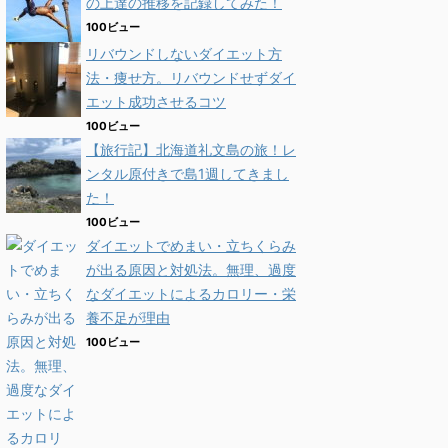
の上達の推移を記録してみた！
100ビュー
リバウンドしないダイエット方
法・痩せ方。リバウンドせずダイ
エット成功させるコツ
100ビュー
【旅行記】北海道礼文島の旅！レ
ンタル原付きで島1週してきまし
た！
100ビュー
ダイエットでめまい・立ちくらみ
が出る原因と対処法。無理、過度
なダイエットによるカロリー・栄
養不足が理由
100ビュー