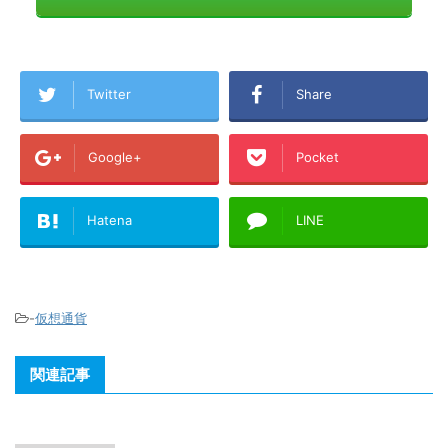
Twitter
Share
Google+
Pocket
Hatena
LINE
-
仮想通貨
関連記事